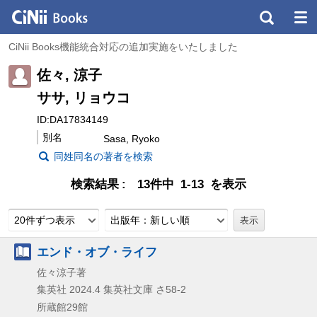
CiNii Books機能統合対応の追加実施をいたしました
佐々, 涼子
ササ, リョウコ
ID:DA17834149
別名
Sasa, Ryoko
同姓同名の著者を検索
検索結果
13件中 1-13 を表示
20件ずつ表示
出版年：新しい順
エンド・オブ・ライフ
佐々涼子著
集英社
2024.4
集英社文庫 さ58-2
所蔵館29館