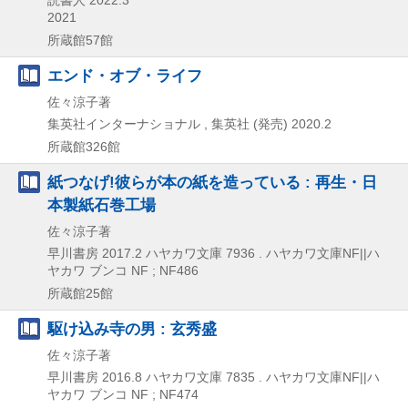
2021
所蔵館57館
エンド・オブ・ライフ
佐々涼子著
集英社インターナショナル , 集英社 (発売)
2020.2
所蔵館326館
紙つなげ!彼らが本の紙を造っている : 再生・日
本製紙石巻工場
佐々涼子著
早川書房
2017.2
ハヤカワ文庫 7936 . ハヤカワ文庫NF||ハ
ヤカワ ブンコ NF ; NF486
所蔵館25館
駆け込み寺の男 : 玄秀盛
佐々涼子著
早川書房
2016.8
ハヤカワ文庫 7835 . ハヤカワ文庫NF||ハ
ヤカワ ブンコ NF ; NF474