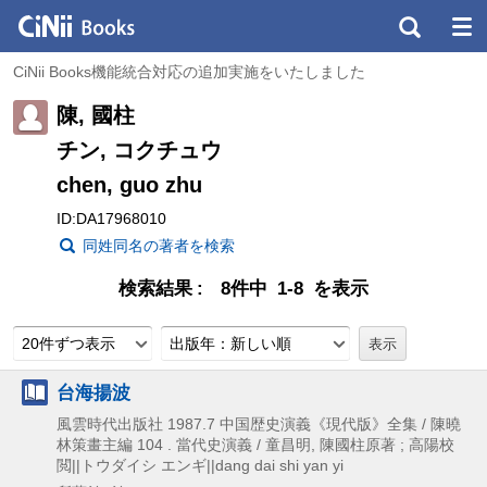
CiNii Books機能統合対応の追加実施をいたしました
陳, 國柱
チン, コクチュウ
chen, guo zhu
ID:DA17968010
同姓同名の著者を検索
検索結果
8件中 1-8 を表示
20件ずつ表示
出版年：新しい順
台海揚波
風雲時代出版社
1987.7
中国歴史演義《現代版》全集 / 陳曉
林策畫主編 104 . 當代史演義 / 童昌明,
陳國柱原著 ; 高陽校
閲||トウダイシ エンギ||dang dai shi yan yi