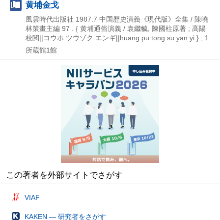
黄埔金戈
風雲時代出版社
1987.7
中国歴史演義《現代版》全集 / 陳曉
林策畫主編 97 . { 黄埔通俗演義 / 袁繼毓,
陳國柱原著 ; 高陽
校閲||コウホ ツウゾク エンギ||huang pu tong su yan yi } ; 1
所蔵館1館
この著者を外部サイトでさがす
VIAF
KAKEN — 研究者をさがす