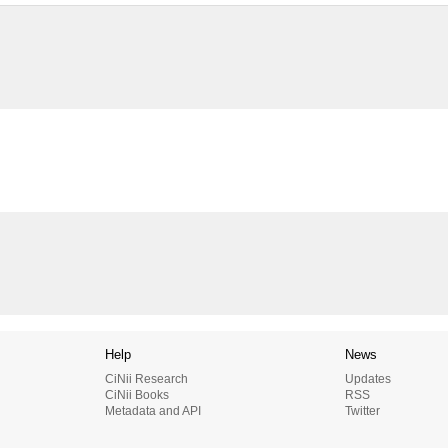
Help
News
CiNii Research
Updates
CiNii Books
RSS
Metadata and API
Twitter