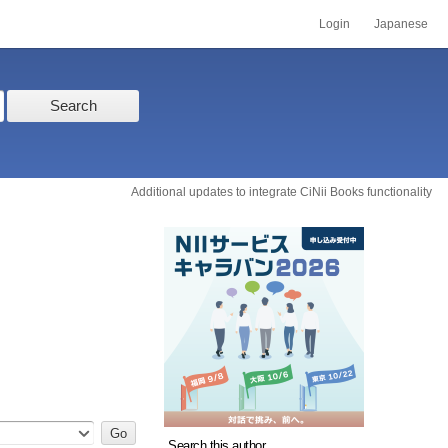
Login
Japanese
Search
Additional updates to integrate CiNii Books functionality
Search this author