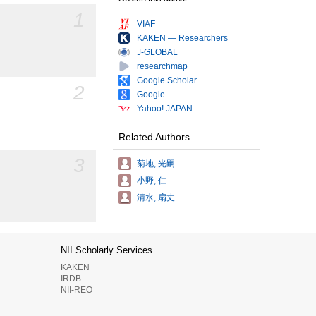
1
VIAF
KAKEN — Researchers
J-GLOBAL
researchmap
Google Scholar
2
Google
Yahoo! JAPAN
Related Authors
3
菊地, 光嗣
小野, 仁
清水, 扇丈
NII Scholarly Services
KAKEN
IRDB
NII-REO