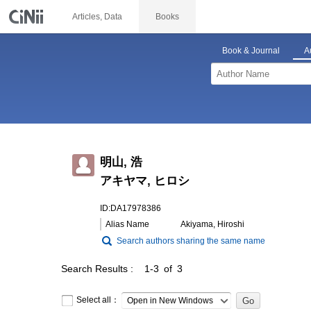
Articles, Data
Books
Book & Journal
A
明山, 浩
アキヤマ, ヒロシ
ID:DA17978386
Alias Name
Akiyama, Hiroshi
Search authors sharing the same name
Search Results
1-3 of 3
Select all：
Open in New Windows