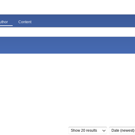
uthor
Content
Show 20 results
Date (newest)