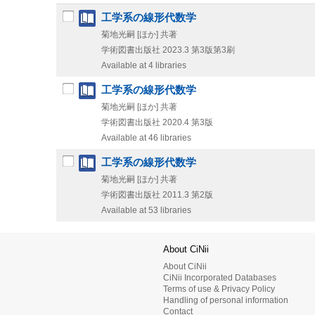
工学系の線形代数学
菊地光嗣 [ほか] 共著
学術図書出版社
2023.3
第3版第3刷
Available at 4 libraries
工学系の線形代数学
菊地光嗣 [ほか] 共著
学術図書出版社
2020.4
第3版
Available at 46 libraries
工学系の線形代数学
菊地光嗣 [ほか] 共著
学術図書出版社
2011.3
第2版
Available at 53 libraries
About CiNii
About CiNii
CiNii Incorporated Databases
Terms of use & Privacy Policy
Handling of personal information
Contact