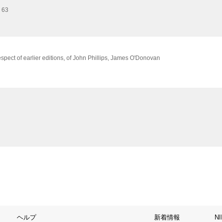
e 63
spect of earlier editions, of John Phillips, James O'Donovan
ヘルプ
新着情報
N