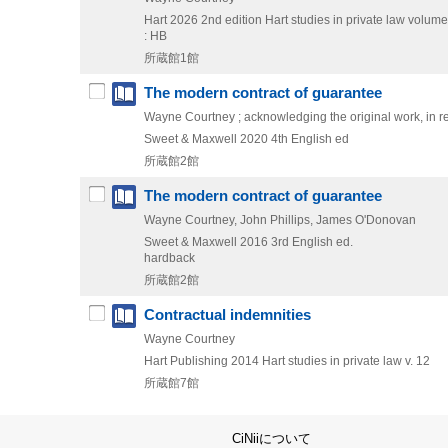
Hart
2026
2nd edition
Hart studies in private law volum
: HB
所蔵館1館
The modern contract of guarantee
Wayne Courtney ; acknowledging the original work, in re
Sweet & Maxwell
2020
4th English ed
所蔵館2館
The modern contract of guarantee
Wayne Courtney, John Phillips, James O'Donovan
Sweet & Maxwell
2016
3rd English ed.
hardback
所蔵館2館
Contractual indemnities
Wayne Courtney
Hart Publishing
2014
Hart studies in private law v. 12
所蔵館7館
CiNiiについて