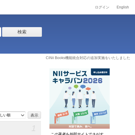
ログイン
English
検索
CiNii Books機能統合対応の追加実施をいたしました
しい順
1
この著者を外部サイトでさがす