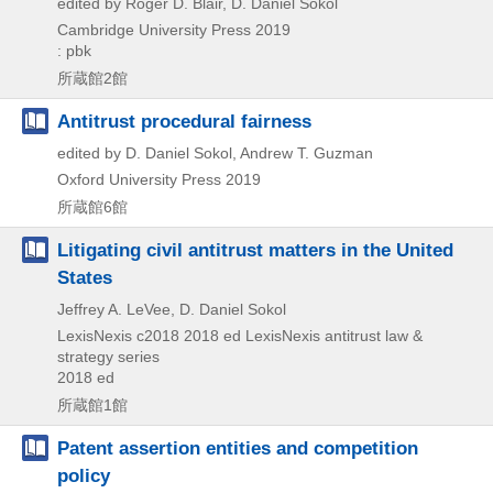
edited by Roger D. Blair, D. Daniel Sokol
Cambridge University Press
2019
: pbk
所蔵館2館
Antitrust procedural fairness
edited by D. Daniel Sokol, Andrew T. Guzman
Oxford University Press
2019
所蔵館6館
Litigating civil antitrust matters in the United
States
Jeffrey A. LeVee, D. Daniel Sokol
LexisNexis
c2018
2018 ed
LexisNexis antitrust law &
strategy series
2018 ed
所蔵館1館
Patent assertion entities and competition
policy