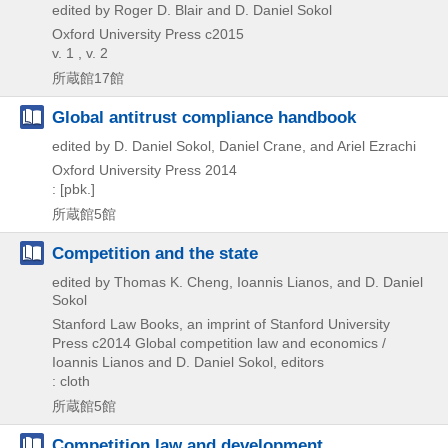
edited by Roger D. Blair and D. Daniel Sokol
Oxford University Press
c2015
v. 1 , v. 2
所蔵館17館
Global antitrust compliance handbook
edited by D. Daniel Sokol, Daniel Crane, and Ariel Ezrachi
Oxford University Press
2014
: [pbk.]
所蔵館5館
Competition and the state
edited by Thomas K. Cheng, Ioannis Lianos, and D. Daniel
Sokol
Stanford Law Books, an imprint of Stanford University
Press
c2014
Global competition law and economics /
Ioannis Lianos and D. Daniel Sokol,
editors
: cloth
所蔵館5館
Competition law and development