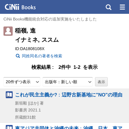
CiNii Books機能統合対応の追加実施をいたしました
稲嶺, 進
イナミネ, ススム
ID:DA1808108X
同姓同名の著者を検索
検索結果
2件中 1-2 を表示
20件ずつ表示
出版年：新しい順
これが民主主義か? : 辺野古新基地に"NO"の理由
新垣毅 [ほか] 著
影書房
2021.1
所蔵館31館
東アジア共同体と沖縄の未来 : 沖縄、日本、東ア