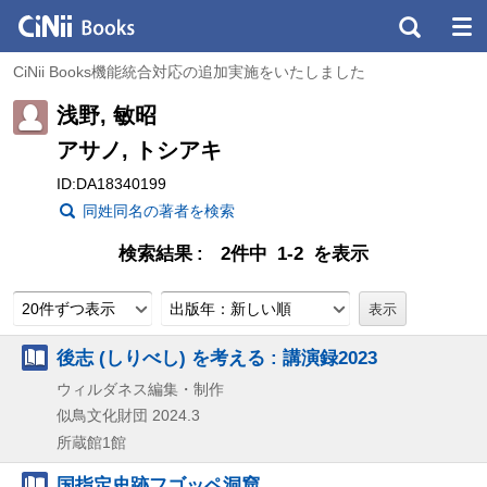
CiNii Books機能統合対応の追加実施をいたしました
浅野, 敏昭
アサノ, トシアキ
ID:DA18340199
同姓同名の著者を検索
検索結果
2件中 1-2 を表示
20件ずつ表示
出版年：新しい順
後志 (しりべし) を考える : 講演録2023
ウィルダネス編集・制作
似鳥文化財団
2024.3
所蔵館1館
国指定史跡フゴッペ洞窟