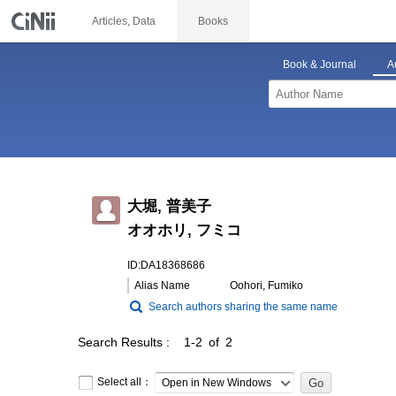
Articles, Data
Books
Book & Journal
A
大堀, 普美子
オオホリ, フミコ
ID:DA18368686
Alias Name
Oohori, Fumiko
Search authors sharing the same name
Search Results
1-2 of 2
Select all：
Open in New Windows