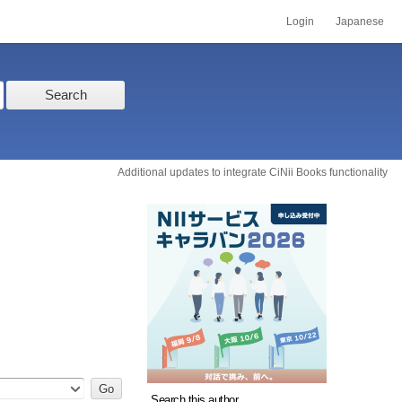
Login
Japanese
Search
Additional updates to integrate CiNii Books functionality
Search this author