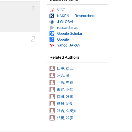
1
VIAF
KAKEN — Researchers
J-GLOBAL
researchmap
Google Scholar
2
Google
Yahoo! JAPAN
Related Authors
田中, 益三
河合, 修
小熊, 秀雄
飯野, 正仁
岡田, 雅勝
磯貝, 治良
秋吉, 久紀夫
法橋, 和彦