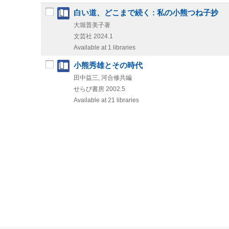
白い道、どこまで続く : 私の小熊つね子抄
大堀普美子著
文芸社
2024.1
Available at 1 libraries
小熊秀雄とその時代
田中益三, 河合修共編
せらび書房
2002.5
Available at 21 libraries