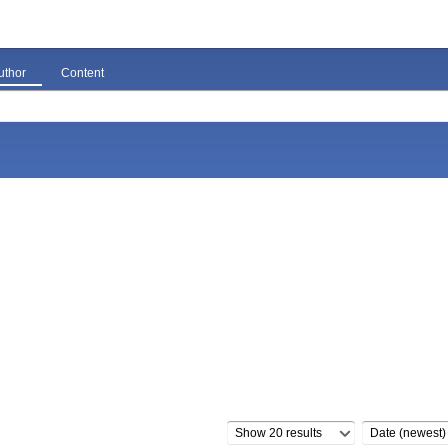
uthor
Content
Show 20 results
Date (newest)