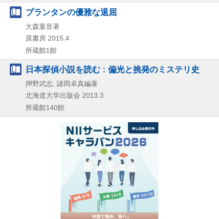
プランタンの優雅な退屈
大森葉音著
原書房
2015.4
所蔵館1館
日本探偵小説を読む : 偏光と挑発のミステリ史
押野武志, 諸岡卓真編著
北海道大学出版会
2013.3
所蔵館140館