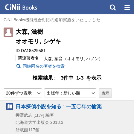
CiNii Books機能統合対応の追加実施をいたしました
大森, 滋樹
オオモリ, シゲキ
ID:DA18529581
関連著者名
大森, 葉音（オオモリ, ハノン）
同姓同名の著者を検索
検索結果
3件中 1-3 を表示
20件ずつ表示
出版年：新しい順
日本探偵小説を知る : 一五〇年の愉楽
押野武志 [ほか] 編著
北海道大学出版会
2018.3
所蔵館117館