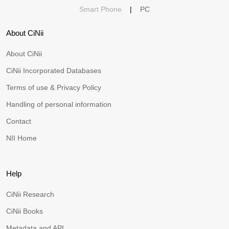
Smart Phone
|
PC
About CiNii
About CiNii
CiNii Incorporated Databases
Terms of use & Privacy Policy
Handling of personal information
Contact
NII Home
Help
CiNii Research
CiNii Books
Metadata and API