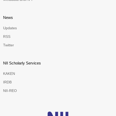
News
Updates
RSS
Twitter
NII Scholarly Services
KAKEN
IRDB
NII-REO