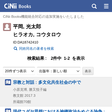
CiNii Books機能統合対応の追加実施をいたしました
平岡, 光太郎
ヒラオカ, コウタロウ
ID:DA18742410
同姓同名の著者を検索
検索結果
2件中 1-2 を表示
20件ずつ表示
出版年：新しい順
宗教と対話 : 多文化共生社会の中で
小原克博, 勝又悦子編
教文館
2017.3
所蔵館70館
現代ユダヤ思想における神権政治をめぐる論争 :