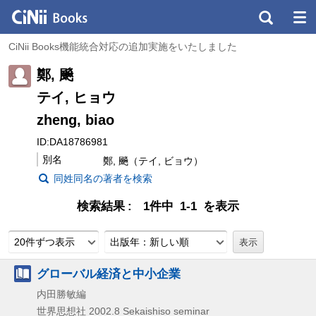
CiNii Books機能統合対応の追加実施をいたしました
鄭, 飈
テイ, ヒョウ
zheng, biao
ID:DA18786981
別名
鄭, 飈（テイ, ビョウ）
同姓同名の著者を検索
検索結果
1件中 1-1 を表示
20件ずつ表示
出版年：新しい順
グローバル経済と中小企業
内田勝敏編
世界思想社
2002.8
Sekaishiso seminar