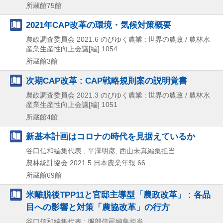
所蔵館75館
2021年CAP改革の環境・気候対策概要
農政調査委員会
2021.6
のびゆく農業 : 世界の農政 / 農林水
産業生産性向上会議[編] 1054
所蔵館3館
次期CAP改革 : CAP戦略規則案の説明覚書
農政調査委員会
2021.3
のびゆく農業 : 世界の農政 / 農林水
産業生産性向上会議[編] 1051
所蔵館4館
新基本計画はコロナの時代を見据えているか
谷口信和編集代表 ; 平澤明彦, 西山未真編集担当
農林統計協会
2021.5
日本農業年報 66
所蔵館69館
米離脱後TPP11と官邸主導型「農政改革」 : 各品
目への影響と対策「農協改革」の行方
谷口信和編集代表 ; 服部信司編集担当