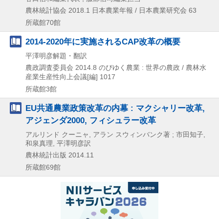
農林統計協会
2018.1
日本農業年報 / 日本農業研究会 63
所蔵館70館
2014-2020年に実施されるCAP改革の概要
平澤明彦解題・翻訳
農政調査委員会
2014.8
のびゆく農業 : 世界の農政 / 農林水
産業生産性向上会議[編] 1017
所蔵館3館
EU共通農業政策改革の内幕 : マクシャリー改革,
アジェンダ2000, フィシュラー改革
アルリンド クーニャ, アラン スウィンバンク著 ; 市田知子,
和泉真理, 平澤明彦訳
農林統計出版
2014.11
所蔵館69館