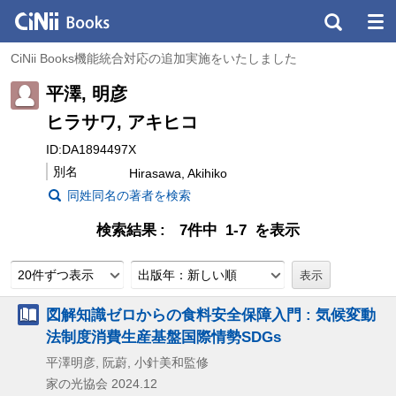
CiNii Books機能統合対応の追加実施をいたしました
平澤, 明彦
ヒラサワ, アキヒコ
ID:DA1894497X
別名
Hirasawa, Akihiko
同姓同名の著者を検索
検索結果
7件中 1-7 を表示
20件ずつ表示
出版年：新しい順
図解知識ゼロからの食料安全保障入門 : 気候変動
法制度消費生産基盤国際情勢SDGs
平澤明彦, 阮蔚, 小針美和監修
家の光協会
2024.12