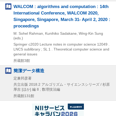
WALCOM : algorithms and computation : 14th
International Conference, WALCOM 2020,
Singapore, Singapore, March 31- April 2, 2020 :
proceedings
M. Sohel Rahman, Kunihiko Sadakane, Wing-Kin Sung
(eds.)
Springer
c2020
Lecture notes in computer science 12049 .
LNCS sublibrary ; SL 1 . Theoretical computer science and
general issues
所蔵館3館
簡潔データ構造
定兼邦彦著
共立出版
2018.2
アルゴリズム・サイエンスシリーズ / 杉原
厚吉 [ほか] 編 8 ; 数理技法編
所蔵館131館