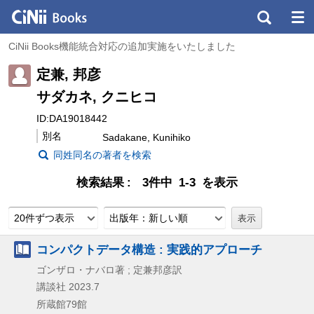
CiNii Books機能統合対応の追加実施をいたしました
定兼, 邦彦
サダカネ, クニヒコ
ID:DA19018442
別名
Sadakane, Kunihiko
同姓同名の著者を検索
検索結果
3件中 1-3 を表示
20件ずつ表示
出版年：新しい順
コンパクトデータ構造 : 実践的アプローチ
ゴンザロ・ナバロ著 ; 定兼邦彦訳
講談社
2023.7
所蔵館79館