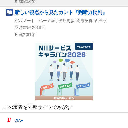
所蔵館64館
新しい視点から見たカント『判断力批判』
ゲルノート・ベーメ著 ; 浅野貴彦, 嵩原英喜, 西章訳
晃洋書房
2018.3
所蔵館61館
この著者を外部サイトでさがす
VIAF