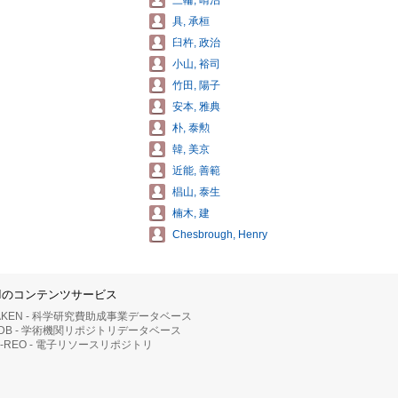
三輪, 晴治
具, 承桓
臼杵, 政治
小山, 裕司
竹田, 陽子
安本, 雅典
朴, 泰勲
韓, 美京
近能, 善範
椙山, 泰生
楠木, 建
Chesbrough, Henry
IIのコンテンツサービス
AKEN - 科学研究費助成事業データベース
RDB - 学術機関リポジトリデータベース
II-REO - 電子リソースリポジトリ