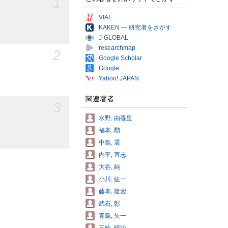
1
VIAF
KAKEN — 研究者をさがす
J-GLOBAL
researchmap
2
Google Scholar
Google
Yahoo! JAPAN
関連著者
3
水野, 由香里
福本, 勲
中島, 震
内平, 直志
大谷, 純
小川, 紘一
藤本, 隆宏
武石, 彰
青島, 矢一