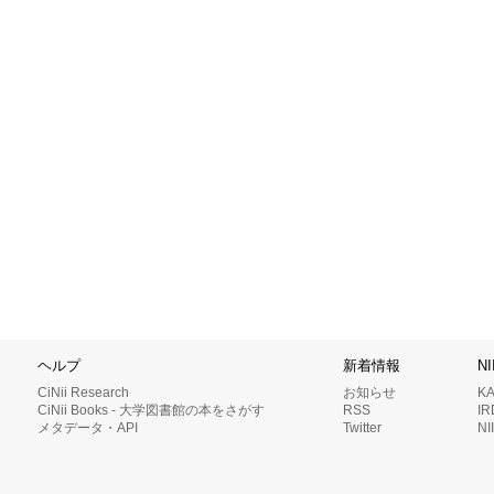
ヘルプ
新着情報
N
CiNii Research
お知らせ
K
CiNii Books - 大学図書館の本をさがす
RSS
I
メタデータ・API
Twitter
N