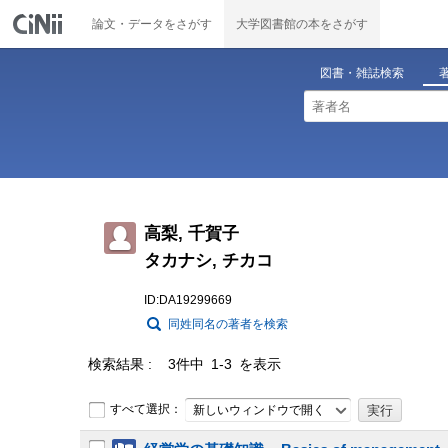
論文・データをさがす
大学図書館の本をさがす
図書・雑誌検索
高梨, 千賀子
タカナシ, チカコ
ID:DA19299669
同姓同名の著者を検索
検索結果
3件中 1-3 を表示
すべて選択：
新しいウィンドウで開く