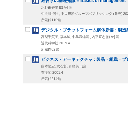
経営学の基礎知識 = Basics of management
水野由香里 [ほか] 著
中央経済社 , 中央経済グループパブリッシング (発売)
20
所蔵館110館
デジタル・プラットフォーム解体新書 : 製
高梨千賀子, 福本勲, 中島震編著 ; 内平直志 [ほか] 著
近代科学社
2019.4
所蔵館62館
ビジネス・アーキテクチャ : 製品・組織・
藤本隆宏, 武石彰, 青島矢一編
有斐閣
2001.4
所蔵館214館