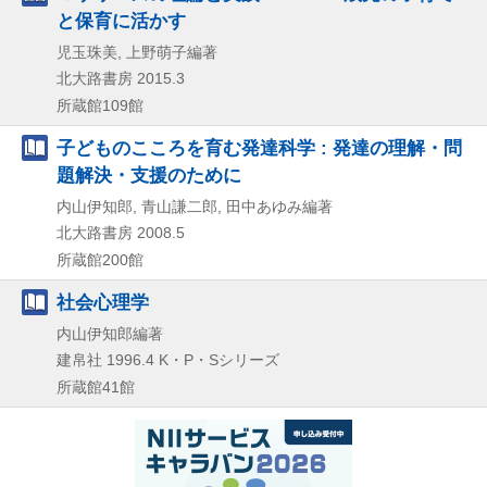
と保育に活かす
児玉珠美, 上野萌子編著
北大路書房
2015.3
所蔵館109館
子どものこころを育む発達科学 : 発達の理解・問
題解決・支援のために
内山伊知郎, 青山謙二郎, 田中あゆみ編著
北大路書房
2008.5
所蔵館200館
社会心理学
内山伊知郎編著
建帛社
1996.4
K・P・Sシリーズ
所蔵館41館