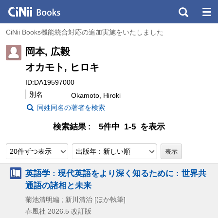
CiNii Books機能統合対応の追加実施をいたしました
岡本, 広毅
オカモト, ヒロキ
ID:DA19597000
別名
Okamoto, Hiroki
同姓同名の著者を検索
検索結果
5件中 1-5 を表示
20件ずつ表示
出版年：新しい順
英語学 : 現代英語をより深く知るために : 世界共
通語の諸相と未来
菊池清明編 ; 新川清治 [ほか執筆]
春風社
2026.5
改訂版