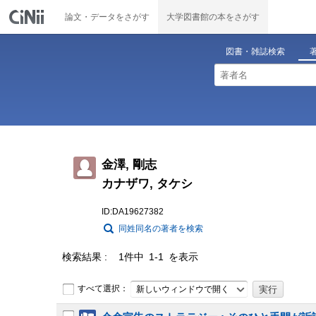
論文・データをさがす
大学図書館の本をさがす
図書・雑誌検索
金澤, 剛志
カナザワ, タケシ
ID:DA19627382
同姓同名の著者を検索
検索結果
1件中 1-1 を表示
すべて選択：
新しいウィンドウで開く