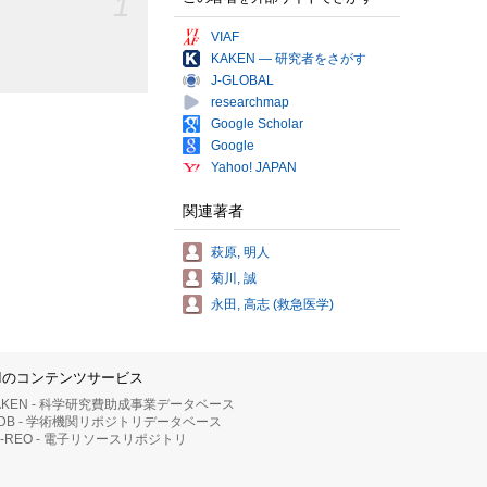
1
VIAF
KAKEN — 研究者をさがす
J-GLOBAL
researchmap
Google Scholar
Google
Yahoo! JAPAN
関連著者
萩原, 明人
菊川, 誠
永田, 高志 (救急医学)
IIのコンテンツサービス
AKEN - 科学研究費助成事業データベース
RDB - 学術機関リポジトリデータベース
II-REO - 電子リソースリポジトリ