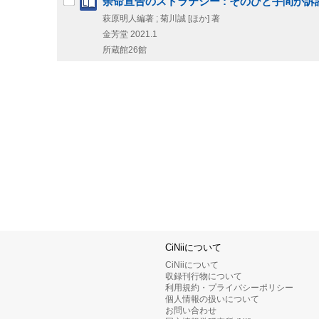
余命宣告のストラテジー : そのひと手間が
萩原明人編著 ; 菊川誠 [ほか] 著
金芳堂
2021.1
所蔵館26館
CiNiiについて
CiNiiについて
収録刊行物について
利用規約・プライバシーポリシー
個人情報の扱いについて
お問い合わせ