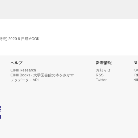
発売)
2020.6
日経MOOK
ヘルプ
新着情報
N
CiNii Research
お知らせ
K
CiNii Books - 大学図書館の本をさがす
RSS
I
メタデータ・API
Twitter
N