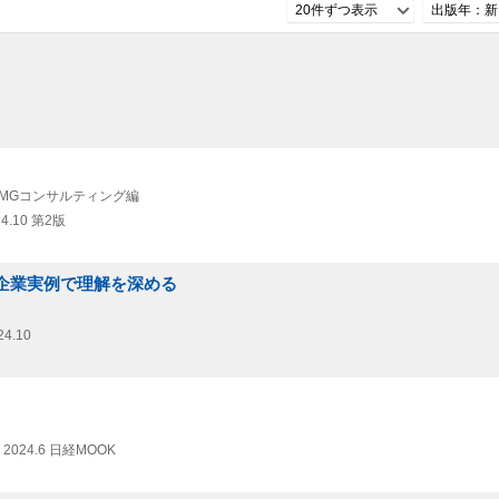
20件ずつ表示
出版年：新
PMGコンサルティング編
4.10
第2版
 企業実例で理解を深める
24.10
2024.6
日経MOOK