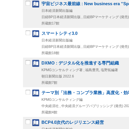
宇宙ビジネス最前線 : New business era “Spa
日本経済新聞出版編
日経BP日本経済新聞出版 , 日経BPマーケティング (発売)
所蔵館17館
スマートシティ3.0
日本経済新聞出版編
日経BP日本経済新聞出版 , 日経BPマーケティング (発売)
所蔵館18館
DXMO : デジタル化を推進する専門組織
KPMGコンサルティング著 ; 福島豊亮, 塩野拓編著
朝日新聞出版
2022.6
所蔵館7館
テーマ別「法務・コンプラ業務」高度化・効率化
KPMGコンサルティング編
中央経済社 , 中央経済グループパブリッシング (発売)
20
所蔵館4館
BCP4.0次代のレジリエンス経営