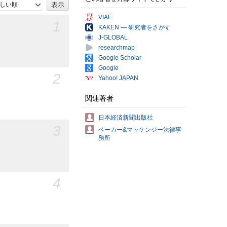
しい順
VIAF
1
KAKEN — 研究者をさがす
J-GLOBAL
researchmap
Google Scholar
Google
2
Yahoo! JAPAN
関連著者
日本経済新聞出版社
3
ベーカー&マッケンジー法律事
務所
4