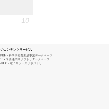
10
IIのコンテンツサービス
AKEN - 科学研究費助成事業データベース
RDB - 学術機関リポジトリデータベース
II-REO - 電子リソースリポジトリ