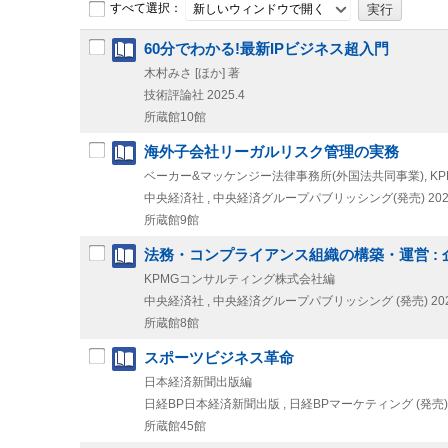
すべて選択：
新しいウィンドウで開く
60分でわかる!最新IPビジネス超入門
木村みさ [ほか] 著
技術評論社
2025.4
所蔵館10館
海外子会社リーガルリスク管理の実務
ベーカー&マッケンジー法律事務所(外国法共同事業), K
中央経済社 , 中央経済グループパブリッシング(発売)
202
所蔵館9館
法務・コンプライアンス組織の構築・運営 :
KPMGコンサルティング株式会社編
中央経済社 , 中央経済グループパブリッシング (発売)
20
所蔵館8館
スポーツビジネス革命
日本経済新聞出版編
日経BP日本経済新聞出版 , 日経BPマーケティング (発売)
所蔵館45館