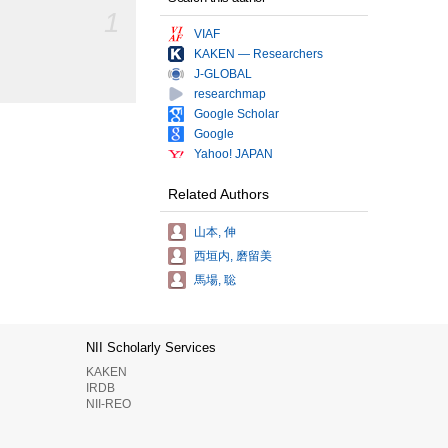
1
VIAF
KAKEN — Researchers
J-GLOBAL
researchmap
Google Scholar
Google
Yahoo! JAPAN
Related Authors
山本, 伸
西垣内, 磨留美
馬場, 聡
NII Scholarly Services
KAKEN
IRDB
NII-REO