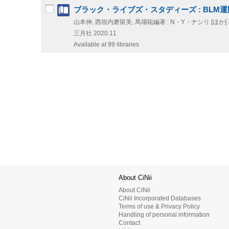
ブラック・ライブズ・スタディーズ : BLM
山本伸, 西垣内磨留美, 馬場聡編著 ; N・Y・ナシリ [ほか]
三月社
2020.11
Available at 99 libraries
About CiNii
About CiNii
CiNii Incorporated Databases
Terms of use & Privacy Policy
Handling of personal information
Contact