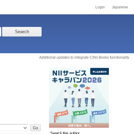
Login
Japanese
Search
Additional updates to integrate CiNii Books functionality
Search this author