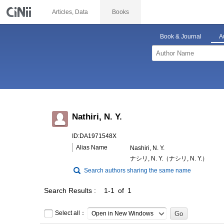
Articles, Data
Books
Book & Journal
A
Nathiri, N. Y.
ID:DA1971548X
Alias Name
Nashiri, N. Y.
ナシリ, N. Y.（ナシリ, N. Y.）
Search authors sharing the same name
Search Results
1-1 of 1
Select all：
Open in New Windows