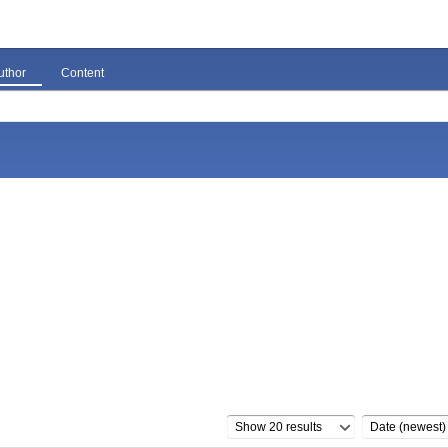
uthor
Content
Show 20 results
Date (newest)