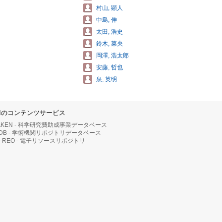
村山, 顕人
中島, 伸
太田, 浩史
鈴木, 菜央
岡澤, 浩太郎
安藤, 哲也
泉, 英明
IIのコンテンツサービス
AKEN - 科学研究費助成事業データベース
RDB - 学術機関リポジトリデータベース
II-REO - 電子リソースリポジトリ