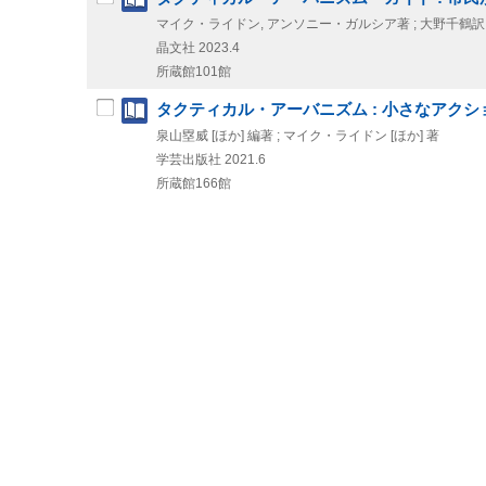
マイク・ライドン, アンソニー・ガルシア著 ; 大野千鶴訳
晶文社
2023.4
所蔵館101館
タクティカル・アーバニズム : 小さなアク
泉山塁威 [ほか] 編著 ; マイク・ライドン [ほか] 著
学芸出版社
2021.6
所蔵館166館