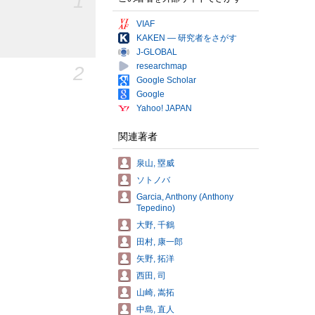
1
VIAF
KAKEN — 研究者をさがす
J-GLOBAL
researchmap
2
Google Scholar
Google
Yahoo! JAPAN
関連著者
泉山, 塁威
ソトノバ
Garcia, Anthony (Anthony
Tepedino)
大野, 千鶴
田村, 康一郎
矢野, 拓洋
西田, 司
山崎, 嵩拓
中島, 直人