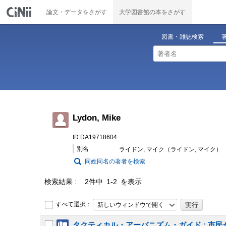
論文・データをさがす
大学図書館の本をさがす
図書・雑誌検索
Lydon, Mike
ID:DA19718604
別名
ライドン, マイク（ライドン, マイク）
同姓同名の著者を検索
検索結果
2件中 1-2 を表示
すべて選択：
新しいウィンドウで開く
タクティカル・アーバニズム・ガイド : 市