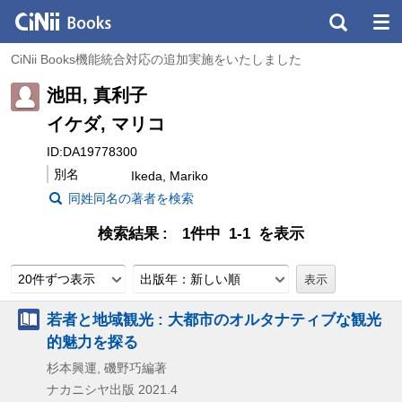
CiNii Books機能統合対応の追加実施をいたしました
池田, 真利子
イケダ, マリコ
ID:DA19778300
別名
Ikeda, Mariko
同姓同名の著者を検索
検索結果
1件中 1-1 を表示
20件ずつ表示
出版年：新しい順
若者と地域観光 : 大都市のオルタナティブな観光
的魅力を探る
杉本興運, 磯野巧編著
ナカニシヤ出版
2021.4