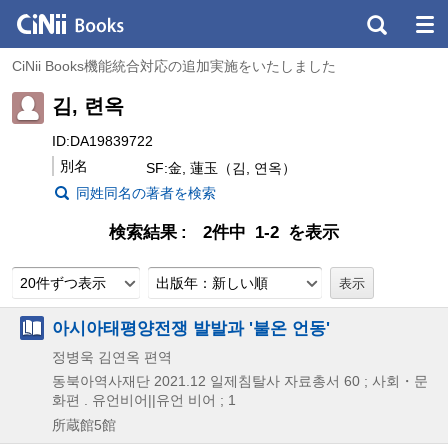
CiNii Books機能統合対応の追加実施をいたしました
김, 련옥
ID:DA19839722
別名
SF:金, 蓮玉（김, 연옥）
同姓同名の著者を検索
検索結果
2件中 1-2 を表示
20件ずつ表示
出版年：新しい順
아시아태평양전쟁 발발과 '불온 언동'
정병욱 김연옥 편역
동북아역사재단
2021.12
일제침탈사 자료총서 60 ; 사회・문
화편 . 유언비어||유언 비어 ; 1
所蔵館5館