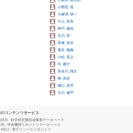
小坂田, 耕太郎
小野田, 晃
小柳津, 研一
川上, 浩良
神戸, 徹也
北川, 宏
君塚, 信夫
葛目, 陽義
小松, 晃之
中, 建介
長谷川, 翔大
林, 高史
樋口, 昌芳
古川, 修平
IIのコンテンツサービス
AKEN - 科学研究費助成事業データベース
RDB - 学術機関リポジトリデータベース
II-REO - 電子リソースリポジトリ