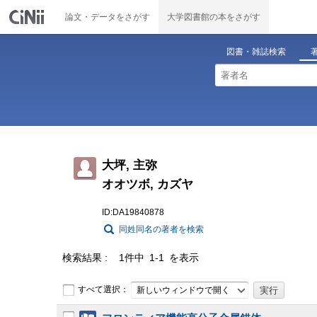
論文・データをさがす
大学図書館の本をさがす
図書・雑誌検索
大坪, 主弥
オオツボ, カズヤ
ID:DA19840878
同姓同名の著者を検索
検索結果
1件中 1-1 を表示
すべて選択：
新しいウィンドウで開く