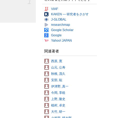
1
VIAF
KAKEN — 研究者をさがす
J-GLOBAL
researchmap
Google Scholar
Google
Yahoo! JAPAN
関連著者
西原, 寛
山元, 公寿
秋根, 茂久
安部, 聡
伊津野, 真一
今岡, 享稔
上野, 隆史
植村, 卓史
大竹, 研一