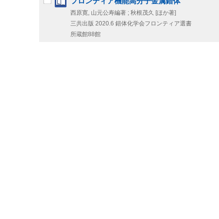
フロンティア機能高分子金属錯体
西原寛, 山元公寿編著 ; 秋根茂久 [ほか著]
三共出版
2020.6
錯体化学会フロンティア選書
所蔵館88館