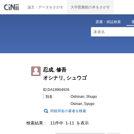
論文・データをさがす
大学図書館の本をさがす
図書・雑誌検索
忍成, 修吾
オシナリ, シュウゴ
ID:DA19904926
別名
Oshinari, Shugo
Osinari, Syugo
同姓同名の著者を検索
検索結果
11件中 1-11 を表示