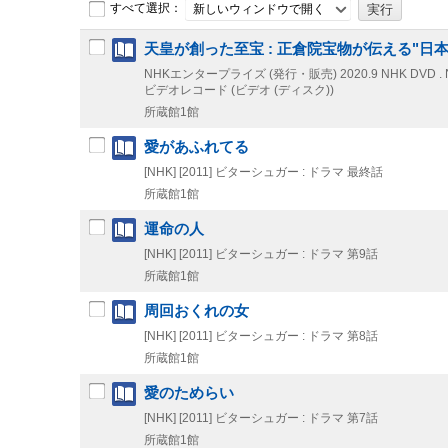
すべて選択：
新しいウィンドウで開く
天皇が創った至宝 : 正倉院宝物が伝える"日本
NHKエンタープライズ (発行・販売)
2020.9
NHK DVD
ビデオレコード (ビデオ (ディスク))
所蔵館1館
愛があふれてる
[NHK]
[2011]
ビターシュガー : ドラマ 最終話
所蔵館1館
運命の人
[NHK]
[2011]
ビターシュガー : ドラマ 第9話
所蔵館1館
周回おくれの女
[NHK]
[2011]
ビターシュガー : ドラマ 第8話
所蔵館1館
愛のためらい
[NHK]
[2011]
ビターシュガー : ドラマ 第7話
所蔵館1館