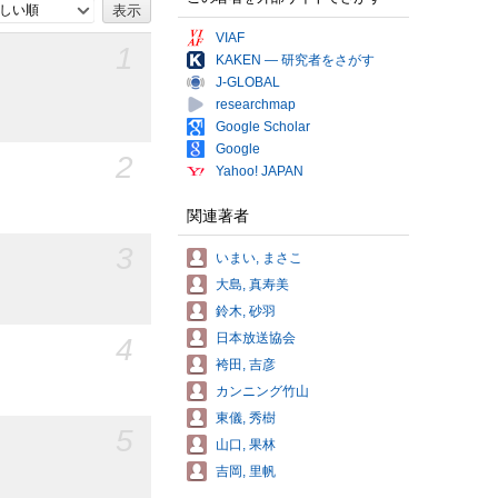
しい順
VIAF
1
KAKEN — 研究者をさがす
J-GLOBAL
researchmap
Google Scholar
Google
2
Yahoo! JAPAN
関連著者
3
いまい, まさこ
大島, 真寿美
鈴木, 砂羽
日本放送協会
4
袴田, 吉彦
カンニング竹山
東儀, 秀樹
5
山口, 果林
吉岡, 里帆