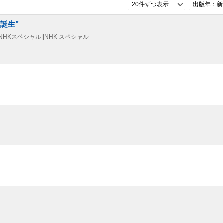
20件ずつ表示
出版年：新
誕生"
 . NHKスペシャル||NHK スペシャル