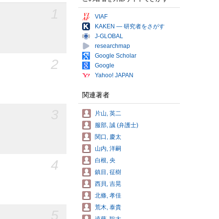
1
VIAF
KAKEN — 研究者をさがす
J-GLOBAL
researchmap
Google Scholar
2
Google
Yahoo! JAPAN
関連著者
3
片山, 英二
服部, 誠 (弁護士)
関口, 慶太
山内, 洋嗣
白根, 央
4
鎮目, 征樹
西貝, 吉晃
北條, 孝佳
荒木, 泰貴
5