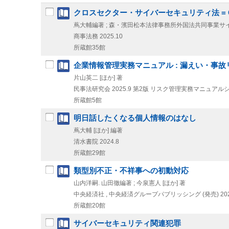
クロスセクター・サイバーセキュリティ法 = Cross se
蔦大輔編著 ; 森・濱田松本法律事務所外国法共同事業
商事法務
2025.10
所蔵館35館
企業情報管理実務マニュアル : 漏えい・事
片山英二 [ほか] 著
民事法研究会
2025.9
第2版
リスク管理実務マニュアル
所蔵館5館
明日話したくなる個人情報のはなし
蔦大輔 [ほか] 編著
清水書院
2024.8
所蔵館29館
類型別不正・不祥事への初動対応
山内洋嗣. 山田徹編著 ; 今泉憲人 [ほか] 著
中央経済社 , 中央経済グループパブリッシング (発売)
20
所蔵館20館
サイバーセキュリティ関連犯罪