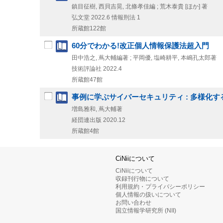
鎮目征樹, 西貝吉晃, 北條孝佳編 ; 荒木泰貴 [ほか] 著
弘文堂
2022.6
情報刑法 1
所蔵館122館
60分でわかる!改正個人情報保護法超入門
田中浩之, 蔦大輔編著 ; 平岡優, 塩崎耕平, 本嶋孔太郎著
技術評論社
2022.4
所蔵館47館
事例に学ぶサイバーセキュリティ : 多様化
増島雅和, 蔦大輔著
経団連出版
2020.12
所蔵館4館
CiNiiについて
CiNiiについて
収録刊行物について
利用規約・プライバシーポリシー
個人情報の扱いについて
お問い合わせ
国立情報学研究所 (NII)