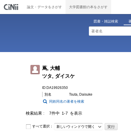
論文・データをさがす
大学図書館の本をさがす
図書・雑誌検索
蔦, 大輔
ツタ, ダイスケ
ID:DA19926350
別名
Tsuta, Daisuke
同姓同名の著者を検索
検索結果
7件中 1-7 を表示
すべて選択：
新しいウィンドウで開く