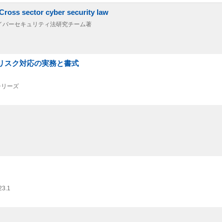
ctor cyber security law
サイバーセキュリティ法研究チーム著
故リスク対応の実務と書式
シリーズ
23.1