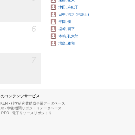
遠藤, 聡太
津田, 麻紀子
田中, 浩之 (弁護士)
平岡, 優
6
塩崎, 耕平
本嶋, 孔太郎
増島, 雅和
7
IIのコンテンツサービス
AKEN - 科学研究費助成事業データベース
RDB - 学術機関リポジトリデータベース
II-REO - 電子リソースリポジトリ