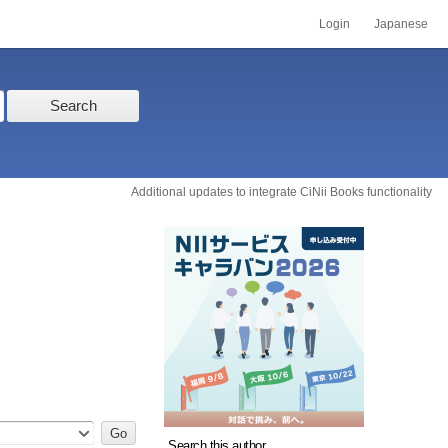
Login
Japanese
Search
Additional updates to integrate CiNii Books functionality
Search this author