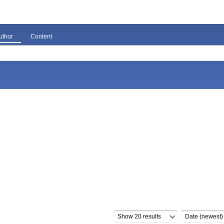
uthor
Content
Show 20 results
Date (newest)