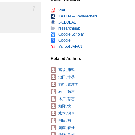
1
VIAF
KAKEN — Researchers
J-GLOBAL
researchmap
Google Scholar
Google
Yahoo! JAPAN
Related Authors
高坂, 康雅
池田, 幸恭
郡司, 菜津美
石川, 茜恵
木戸, 彩恵
畑野, 快
水本, 深喜
岡田, 努
須藤, 春佳