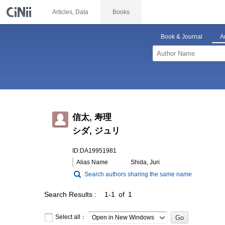
Articles, Data
Books
Book & Journal
A
信太, 寿理
シダ, ジュリ
ID:DA19951981
Alias Name
Shida, Juri
Search authors sharing the same name
Search Results
1-1 of 1
Select all：
Open in New Windows