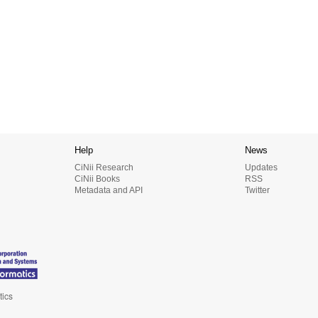
Help
News
CiNii Research
Updates
CiNii Books
RSS
Metadata and API
Twitter
tics