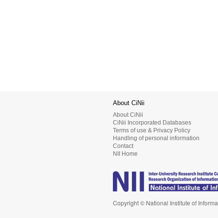
About CiNii
About CiNii
CiNii Incorporated Databases
Terms of use & Privacy Policy
Handling of personal information
Contact
NII Home
Copyright © National Institute of Informa