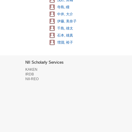
浅野, 良輔
寺島, 瞳
中井, 大介
伊藤, 美奈子
千島, 雄太
石本, 雄真
増淵, 裕子
NII Scholarly Services
KAKEN
IRDB
NII-REO