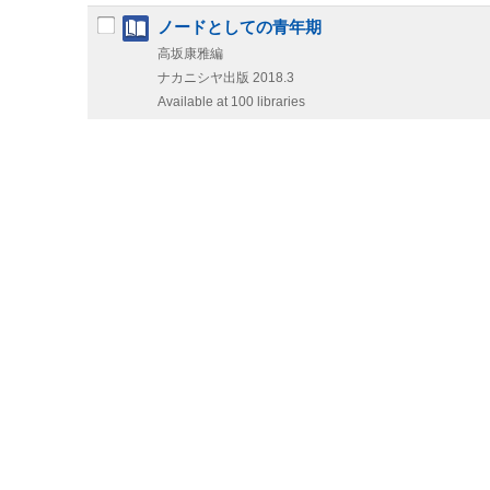
ノードとしての青年期
高坂康雅編
ナカニシヤ出版
2018.3
Available at 100 libraries