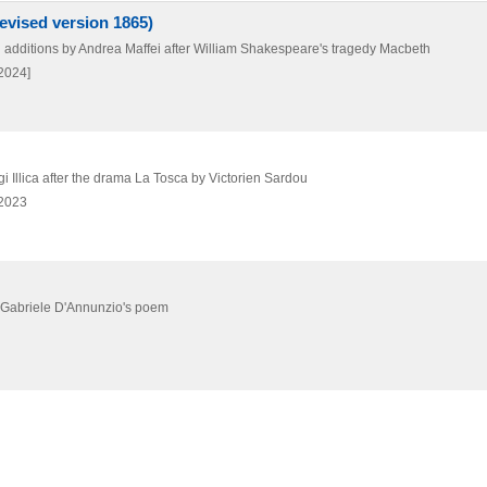
evised version 1865)
th additions by Andrea Maffei after William Shakespeare's tragedy Macbeth
2024]
i Illica after the drama La Tosca by Victorien Sardou
2023
on Gabriele D'Annunzio's poem