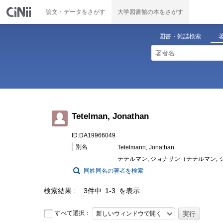
論文・データをさがす
大学図書館の本をさがす
図書・雑誌検索
Tetelman, Jonathan
ID:DA19966049
別名
Tetelmann, Jonathan
テテルマン, ジョナサン（テテルマン,
同姓同名の著者を検索
検索結果
3件中 1-3 を表示
すべて選択：
新しいウィンドウで開く