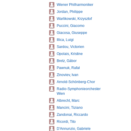
Wiener Philharmoniker
Jordan, Philippe
Warlikowski, Krzysztof
Puccini, Giacomo
Giacosa, Giuseppe
Illica, Luigi
Sardou, Victorien
Opolais, Kristine
Bretz, Gábor
Pawnuk, Rafał
Zinoviev, Ivan
Arnold-Schönberg-Chor
Radio-Symphonieorchester
Wien
Albrecht, Marc
Mancini, Tiziano
Zandonai, Riccardo
Ricordi, Tito
D'Annunzio, Gabriele