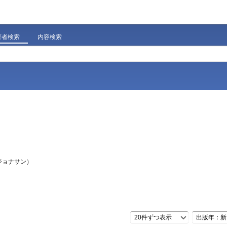
著者検索
内容検索
 ジョナサン）
20件ずつ表示
出版年：新