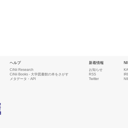
ヘルプ
新着情報
N
CiNii Research
お知らせ
K
CiNii Books - 大学図書館の本をさがす
RSS
I
メタデータ・API
Twitter
N