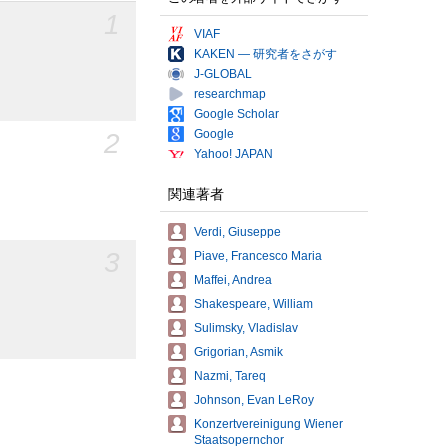
1
VIAF
KAKEN — 研究者をさがす
J-GLOBAL
researchmap
Google Scholar
Google
2
Yahoo! JAPAN
関連著者
Verdi, Giuseppe
3
Piave, Francesco Maria
Maffei, Andrea
Shakespeare, William
Sulimsky, Vladislav
Grigorian, Asmik
Nazmi, Tareq
Johnson, Evan LeRoy
Konzertvereinigung Wiener
Staatsopernchor