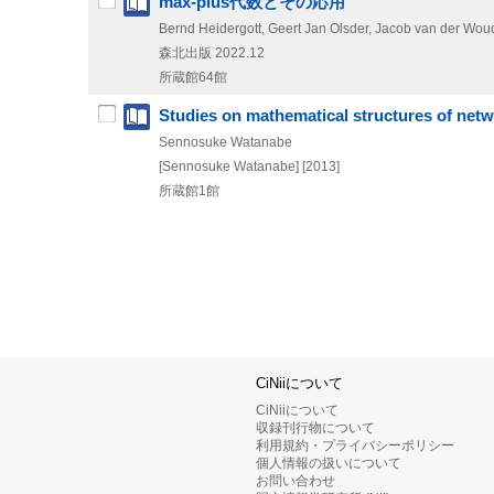
max-plus代数とその応用
Bernd Heidergott, Geert Jan Olsder, Jacob va
森北出版
2022.12
所蔵館64館
Studies on mathematical structures of net
Sennosuke Watanabe
[Sennosuke Watanabe]
[2013]
所蔵館1館
CiNiiについて
CiNiiについて
収録刊行物について
利用規約・プライバシーポリシー
個人情報の扱いについて
お問い合わせ