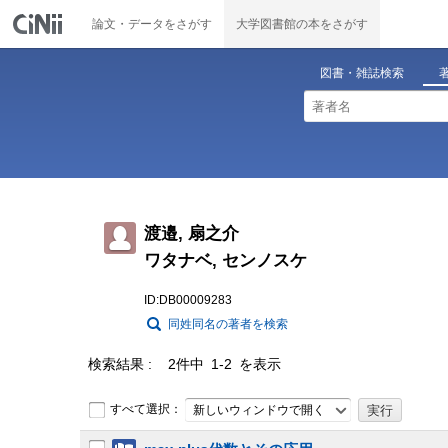
論文・データをさがす
大学図書館の本をさがす
図書・雑誌検索
渡邉, 扇之介
ワタナベ, センノスケ
ID:DB00009283
同姓同名の著者を検索
検索結果
2件中 1-2 を表示
すべて選択：
新しいウィンドウで開く