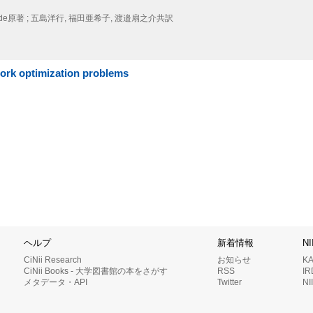
n der Woude原著 ; 五島洋行, 福田亜希子, 渡邉扇之介共訳
work optimization problems
ヘルプ
新着情報
N
CiNii Research
お知らせ
K
CiNii Books - 大学図書館の本をさがす
RSS
I
メタデータ・API
Twitter
N