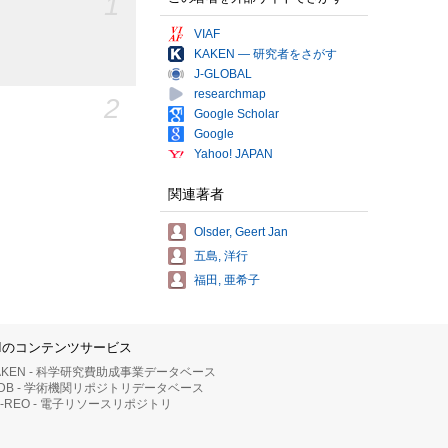
1
VIAF
KAKEN — 研究者をさがす
J-GLOBAL
researchmap
2
Google Scholar
Google
Yahoo! JAPAN
関連著者
Olsder, Geert Jan
五島, 洋行
福田, 亜希子
IIのコンテンツサービス
AKEN - 科学研究費助成事業データベース
RDB - 学術機関リポジトリデータベース
II-REO - 電子リソースリポジトリ