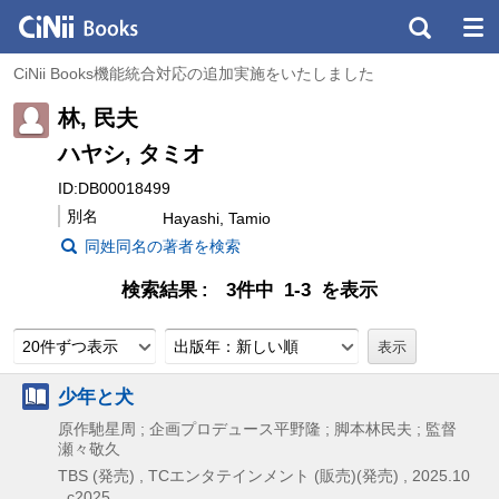
CiNii Books機能統合対応の追加実施をいたしました
林, 民夫
ハヤシ, タミオ
ID:DB00018499
別名
Hayashi, Tamio
同姓同名の著者を検索
検索結果
3件中 1-3 を表示
20件ずつ表示
出版年：新しい順
少年と犬
原作馳星周 ; 企画プロデュース平野隆 ; 脚本林民夫 ; 監督
瀬々敬久
TBS (発売) , TCエンタテインメント (販売)(発売) ,
2025.10
, c2025