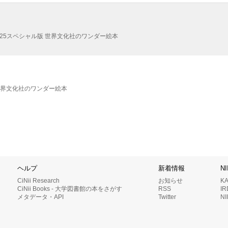
025スペシャル版
世界文化社のワンダー絵本
界文化社のワンダー絵本
ヘルプ
新着情報
N
CiNii Research
お知らせ
K
CiNii Books - 大学図書館の本をさがす
RSS
I
メタデータ・API
Twitter
N