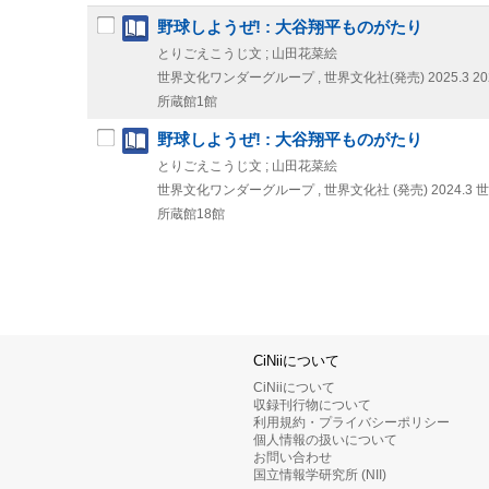
野球しようぜ! : 大谷翔平ものがたり
とりごえこうじ文 ; 山田花菜絵
世界文化ワンダーグループ , 世界文化社(発売)
2025.3
2
所蔵館1館
野球しようぜ! : 大谷翔平ものがたり
とりごえこうじ文 ; 山田花菜絵
世界文化ワンダーグループ , 世界文化社 (発売)
2024.3
世
所蔵館18館
CiNiiについて
CiNiiについて
収録刊行物について
利用規約・プライバシーポリシー
個人情報の扱いについて
お問い合わせ
国立情報学研究所 (NII)