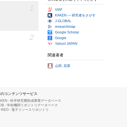
1
VIAF
KAKEN — 研究者をさがす
J-GLOBAL
researchmap
Google Scholar
2
Google
Yahoo! JAPAN
関連著者
山田, 花菜
IIのコンテンツサービス
AKEN - 科学研究費助成事業データベース
RDB - 学術機関リポジトリデータベース
II-REO - 電子リソースリポジトリ