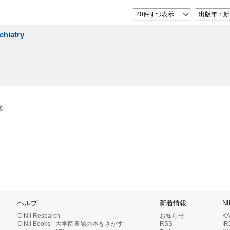
20件ずつ表示
出版年：新
chiatry
原著
ヘルプ
新着情報
N
CiNii Research
お知らせ
K
CiNii Books - 大学図書館の本をさがす
RSS
I