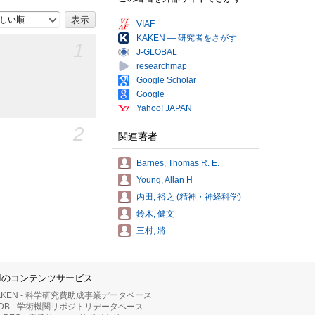
しい順
VIAF
KAKEN — 研究者をさがす
1
J-GLOBAL
researchmap
Google Scholar
Google
Yahoo! JAPAN
2
関連著者
Barnes, Thomas R. E.
Young, Allan H
内田, 裕之 (精神・神経科学)
鈴木, 健文
三村, 將
IIのコンテンツサービス
AKEN - 科学研究費助成事業データベース
RDB - 学術機関リポジトリデータベース