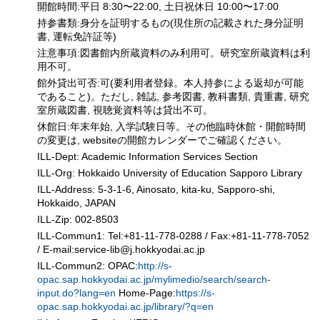
開館時間:平日 8:30〜22:00, 土日祝休日 10:00〜17:00
持参書類:身分を証明するもの(現住所の記載された身分証明
書, 運転免許証等)
注意事項:図書館内所蔵資料のみ利用可。研究室所蔵資料は利
用不可。
館外貸出可否:可(要利用者登録。本人持参による返却が可能
であること)。ただし, 雑誌, 参考図書, 教科書類, 貴重書, 研究
室所蔵図書, 視聴覚資料等は貸出不可。
休館日:年末年始, 入学試験日等。その他臨時休館・開館時間
の変更は, websiteの開館カレンダーでご確認ください。
ILL-Dept: Academic Information Services Section
ILL-Org: Hokkaido University of Education Sapporo Library
ILL-Address: 5-3-1-6, Ainosato, kita-ku, Sapporo-shi,
Hokkaido, JAPAN
ILL-Zip: 002-8503
ILL-Commun1: Tel:+81-11-778-0288 / Fax:+81-11-778-7052
/ E-mail:service-lib
@
j.hokkyodai.ac.jp
ILL-Commun2: OPAC:
http://s-
opac.sap.hokkyodai.ac.jp/mylimedio/search/search-
input.do?lang=en
Home-Page:
https://s-
opac.sap.hokkyodai.ac.jp/library/?q=en