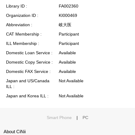
Library ID
FA002360
Organization ID
KI000469
Abbreviation
岐大医
CAT Membership
Participant
ILL Membership
Participant
Domestic Loan Service
Available
Domestic Copy Service
Available
Domestic FAX Service
Available
Japan and US/Canada
Not Available
ILL
Japan and Korea ILL
Not Available
Smart Phone
|
PC
About CiNii