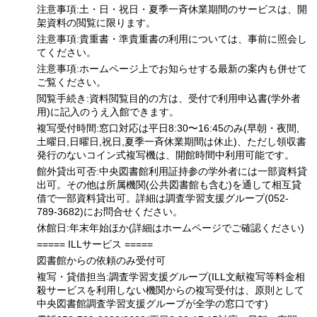
注意事項:土・日・祝日・夏季一斉休業期間のサービスは、開
架資料の閲覧に限ります。
注意事項:貴重書・準貴重書の利用については、事前に照会し
てください。
注意事項:ホームページ上でお知らせする最新の案内も併せて
ご覧ください。
閲覧手続き:資料閲覧目的の方は、受付で利用申込書(学外者
用)に記入のうえ入館できます。
複写受付時間:窓口対応は平日8:30〜16:45のみ(早朝・夜間,
土曜日,日曜日,祝日,夏季一斉休業期間は休止)、ただし領収書
発行のないコイン式複写機は、開館時間中利用可能です。
館外貸出可否:中央図書館利用証持参の学外者には一部資料貸
出可。その他は所属機関(公共図書館も含む)を通して相互貸
借で一部資料貸出可。詳細は調査学習支援グループ(052-
789-3682)にお問合せください。
休館日:年末年始ほか(詳細はホームページでご確認ください)
===== ILLサービス =====
図書館からの依頼のみ受付可
複写・貸借担当:調査学習支援グループ(ILL文献複写等料金相
殺サービスを利用しない機関からの複写受付は、原則として
中央図書館調査学習支援グループが全学の窓口です)