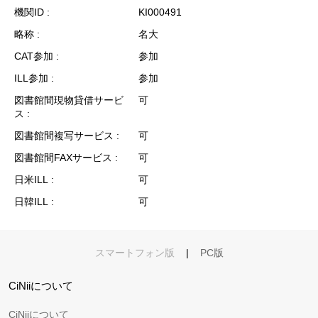
機関ID
KI000491
略称
名大
CAT参加
参加
ILL参加
参加
図書館間現物貸借サービ
可
ス
図書館間複写サービス
可
図書館間FAXサービス
可
日米ILL
可
日韓ILL
可
スマートフォン版
|
PC版
CiNiiについて
CiNiiについて