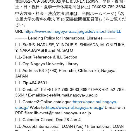
電話052-789-3683/3682(平日8:30-17:15対応、早朝・夜間・
土・日・祝日・夏季一斉休業期間は休止) FAX052-789-3694
申込方法・料金・決済方法:詳細は、当館ホームページ(「名
古屋大学の資料の取り寄せ(図書館間相互貸借)」)をご覧くだ
さい。
URL:
https://www.nul.nagoya-u.ac.jp/guide/visitor.html#ILL
===== Lending Policy for International Libraries =====
ILL-Staff:S. NARUSE, Y. INOUE,S. SHIMADA, M. ONIZUKA,
Y. NAKABAYASHI and M. SATO
ILL-Dept:Reference & ILL Section
ILL-Org:Nagoya University Library
ILL-Address:B3-2(790) Furo-cho, Chikusa-ku, Nagoya,
JAPAN
ILL-Zip:464-8601
ILL-Contact1:Tel:+81-52-789-3683,3682 / FAX:+81-52-789-
3694 / E-mail:lib-c-ref
@
t.mail.nagoya-u.ac.jp
ILL-Contact2:Online catalogue:
https://opac.nul.nagoya-
u.ac.jp/
Website:
https://www.nul.nagoya-u.ac.jp/
E-mail with
PDF files: lib-c-ref
@
t.mail.nagoya-u.ac.jp
ILL-Calender:Closed: Dec 28-Jan 4
ILL-Accept:International: LOAN (Yes) / International: LOAN