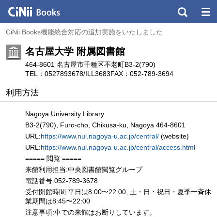
CiNii Books機能統合対応の追加実施をいたしました
名古屋大学 附属図書館
464-8601 名古屋市千種区不老町B3-2(790)
TEL：0527893678/ILL3683
FAX：052-789-3694
利用方法
Nagoya University Library
B3-2(790), Furo-cho, Chikusa-ku, Nagoya 464-8601
URL:
https://www.nul.nagoya-u.ac.jp/central/
(website)
URL:
https://www.nul.nagoya-u.ac.jp/central/access.html
===== 閲覧 =====
来館利用担当:中央図書館閲覧グループ
電話番号:052-789-3678
受付開館時間:平日は8:00〜22:00, 土・日・祝日・夏季一斉休
業期間は8:45〜22:00
注意事項:車での来館はお断りしています。