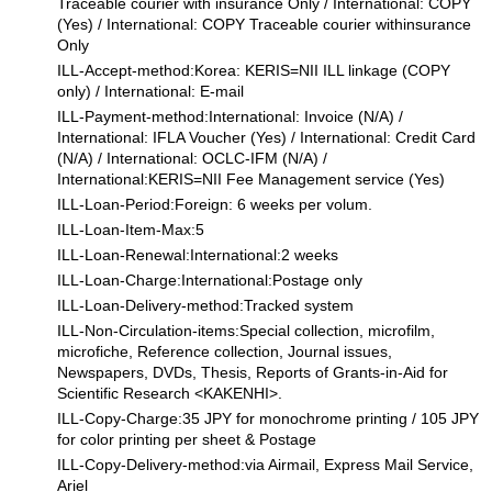
Traceable courier with insurance Only / International: COPY
(Yes) / International: COPY Traceable courier withinsurance
Only
ILL-Accept-method:Korea: KERIS=NII ILL linkage (COPY
only) / International: E-mail
ILL-Payment-method:International: Invoice (N/A) /
International: IFLA Voucher (Yes) / International: Credit Card
(N/A) / International: OCLC-IFM (N/A) /
International:KERIS=NII Fee Management service (Yes)
ILL-Loan-Period:Foreign: 6 weeks per volum.
ILL-Loan-Item-Max:5
ILL-Loan-Renewal:International:2 weeks
ILL-Loan-Charge:International:Postage only
ILL-Loan-Delivery-method:Tracked system
ILL-Non-Circulation-items:Special collection, microfilm,
microfiche, Reference collection, Journal issues,
Newspapers, DVDs, Thesis, Reports of Grants-in-Aid for
Scientific Research <KAKENHI>.
ILL-Copy-Charge:35 JPY for monochrome printing / 105 JPY
for color printing per sheet & Postage
ILL-Copy-Delivery-method:via Airmail, Express Mail Service,
Ariel