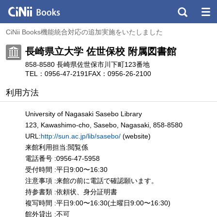
CiNii Books機能統合対応の追加実施をいたしました
長崎県立大学 佐世保校 附属図書館
858-8580 長崎県佐世保市川下町123番地
TEL：0956-47-2191
FAX：0956-26-2100
利用方法
University of Nagasaki Sasebo Library
123, Kawashimo-cho, Sasebo, Nagasaki, 858-8580
URL:
http://sun.ac.jp/lib/sasebo/
(website)
来館利用担当:閲覧係
電話番号 :0956-47-5958
受付時間 :平日9:00〜16:30
注意事項 :来館の前に電話で確認願います。
持参書類 :依頼状、身分証明書
複写時間 :平日9:00〜16:30(土曜日9:00〜16:30)
館外貸出 :不可