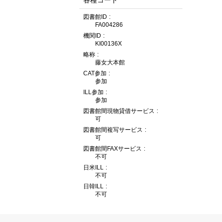
各種コード
図書館ID
FA004286
機関ID
KI00136X
略称
藤女大本館
CAT参加
参加
ILL参加
参加
図書館間現物貸借サービス
可
図書館間複写サービス
可
図書館間FAXサービス
不可
日米ILL
不可
日韓ILL
不可