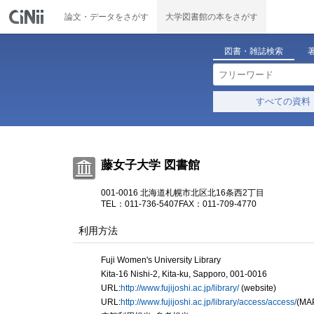
論文・データをさがす
大学図書館の本をさがす
図書・雑誌検索
すべての資料
藤女子大学 図書館
001-0016 北海道札幌市北区北16条西2丁目
TEL：011-736-5407
FAX：011-709-4770
利用方法
Fuji Women's University Library
Kita-16 Nishi-2, Kita-ku, Sapporo, 001-0016
URL:
http://www.fujijoshi.ac.jp/library/
(website)
URL:
http://www.fujijoshi.ac.jp/library/access/access/
(MA