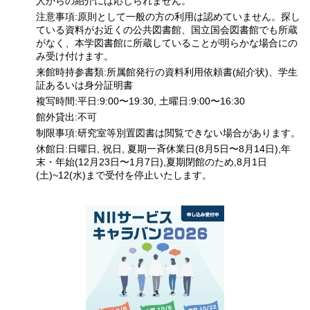
人からの紹介には応じられません。
注意事項:原則として一般の方の利用は認めていません。探し
ている資料がお近くの公共図書館、国立国会図書館でも所蔵
がなく、本学図書館に所蔵していることが明らかな場合にの
み受け付けます。
来館時持参書類:所属館発行の資料利用依頼書(紹介状)、学生
証あるいは身分証明書
複写時間:平日:9:00〜19:30, 土曜日:9:00〜16:30
館外貸出:不可
制限事項:研究室等別置図書は閲覧できない場合があります。
休館日:日曜日, 祝日, 夏期一斉休業日(8月5日〜8月14日),年
末・年始(12月23日〜1月7日),夏期閉館のため,8月1日
(土)~12(水)まで受付を停止いたします。