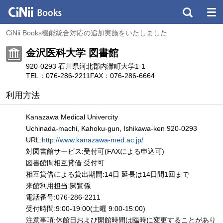
CiNii Books機能統合対応の追加実施をいたしました
金沢医科大学 図書館
920-0293 石川県河北郡内灘町大学1-1
TEL：076-286-2211
FAX：076-286-6664
利用方法
Kanazawa Medical Univercity
Uchinada-machi, Kahoku-gun, Ishikawa-ken 920-0293
URL:
http://www.kanazawa-med.ac.jp/
対図書館サービス:受付可(FAXによる申込可)
図書館間相互貸借:受付可
相互貸借による貸出期間:14日 延長は14日間1回まで
来館利用担当:閲覧係
電話番号:076-286-2211
受付時間:9:00-19:00(土曜 9:00-15:00)
注意事項:休館日および開館時間は臨時に変更することがあり