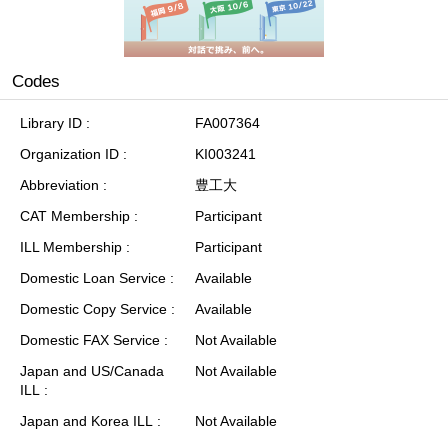
Codes
Library ID
FA007364
Organization ID
KI003241
Abbreviation
豊工大
CAT Membership
Participant
ILL Membership
Participant
Domestic Loan Service
Available
Domestic Copy Service
Available
Domestic FAX Service
Not Available
Japan and US/Canada
Not Available
ILL
Japan and Korea ILL
Not Available