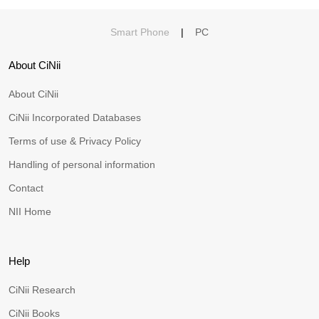
Smart Phone
|
PC
About CiNii
About CiNii
CiNii Incorporated Databases
Terms of use & Privacy Policy
Handling of personal information
Contact
NII Home
Help
CiNii Research
CiNii Books