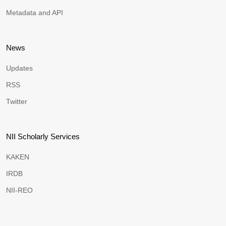
Metadata and API
News
Updates
RSS
Twitter
NII Scholarly Services
KAKEN
IRDB
NII-REO