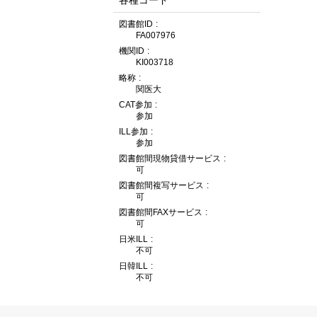
各種コード
図書館ID
FA007976
機関ID
KI003718
略称
関医大
CAT参加
参加
ILL参加
参加
図書館間現物貸借サービス
可
図書館間複写サービス
可
図書館間FAXサービス
可
日米ILL
不可
日韓ILL
不可