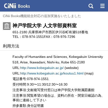
CiNii Books機能統合対応の追加実施をいたしました
神戸学院大学 人文学部資料室
651-2180 兵庫県神戸市西区伊川谷町有瀬518番地
TEL：078-974-1551
FAX：078-976-7296
利用方法
Faculty of Humanities and Sciences, Kobegakuin University
518, Arise, Ikawadani, Nishi-ku, Kobe 651-2180
URL:
http://www.kobegakuin.ac.jp/
(website)
URL:
http://www.kobegakuin.ac.jp/koutuu1.html
(map)
電話番号:078-974-1551
受付時間:9:30〜11:30/12:30〜16:30
注意事項:文献複写受付窓口は神戸学院大学附属図書館
注意事項:閲覧希望の場合は、資料の所在・閉室日確認の為、
事前に連絡して下さい
持参書類:身分証明書