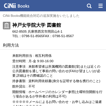
CiNii Books機能統合対応の追加実施をいたしました
神戸女学院大学 図書館
662-8505 兵庫県西宮市岡田山4-1
TEL：0798-51-8565
FAX：0798-51-8567
利用方法
来館利用担当 : 相互利用係
受付時間 : 月-金 9:00-16:00
注意事項 : 来館希望者は所属機関の図書館(室)または近くの
公共図書館を通して事前の問い合わせ(FAXが望ましい)が必
要,詳細はその際確認のこと
持参書類 : 資料利用依頼書(身分を証明する物を携行のこと)
館外貸出 : 不可
開館情報 : ホームページのカレンダー参照(土曜特別開館を行
う場合があるが学外者の利用は不可)
※※※※※メールによるお問い合わせ・お申し込みはご遠慮