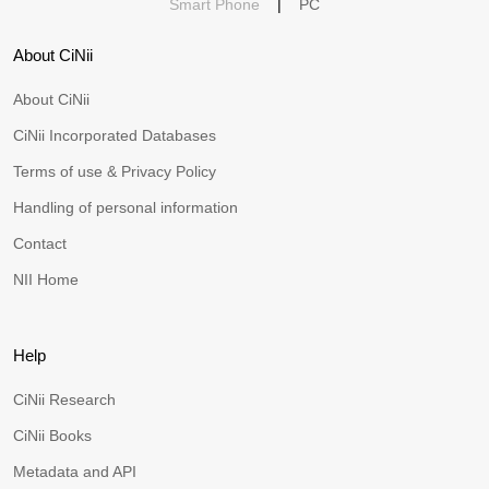
Smart Phone
|
PC
About CiNii
About CiNii
CiNii Incorporated Databases
Terms of use & Privacy Policy
Handling of personal information
Contact
NII Home
Help
CiNii Research
CiNii Books
Metadata and API