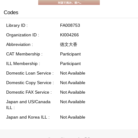
Codes
Library ID
FA008753
Organization ID
KI004266
Abbreviation
徳文大香
CAT Membership
Participant
ILL Membership
Participant
Domestic Loan Service
Not Available
Domestic Copy Service
Not Available
Domestic FAX Service
Not Available
Japan and US/Canada
Not Available
ILL
Japan and Korea ILL
Not Available