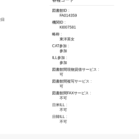
各種コード
図書館ID
FA014359
験日
機関ID
KI007581
略称
東洋英女
CAT参加
参加
ILL参加
参加
図書館間現物貸借サービス
可
図書館間複写サービス
可
図書館間FAXサービス
不可
日米ILL
不可
日韓ILL
不可