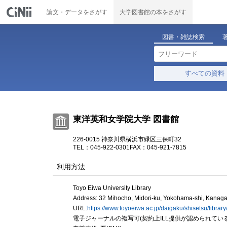
論文・データをさがす
大学図書館の本をさがす
図書・雑誌検索
すべての資料
東洋英和女学院大学 図書館
226-0015 神奈川県横浜市緑区三保町32
TEL：045-922-0301
FAX：045-921-7815
利用方法
Toyo Eiwa University Library
Address: 32 Mihocho, Midori-ku, Yokohama-shi, Kana
URL:
https://www.toyoeiwa.ac.jp/daigaku/shisetsu/library
電子ジャーナルの複写可(契約上ILL提供が認められてい