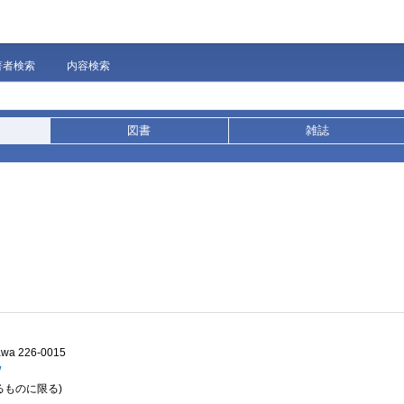
著者検索
内容検索
図書
雑誌
gawa 226-0015
/
るものに限る)