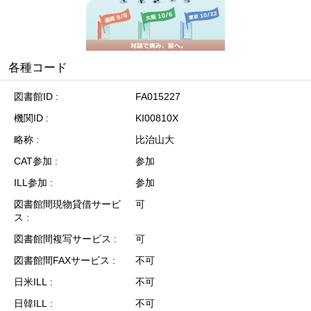
各種コード
図書館ID
FA015227
機関ID
KI00810X
略称
比治山大
CAT参加
参加
ILL参加
参加
図書館間現物貸借サービ
可
ス
図書館間複写サービス
可
図書館間FAXサービス
不可
日米ILL
不可
日韓ILL
不可