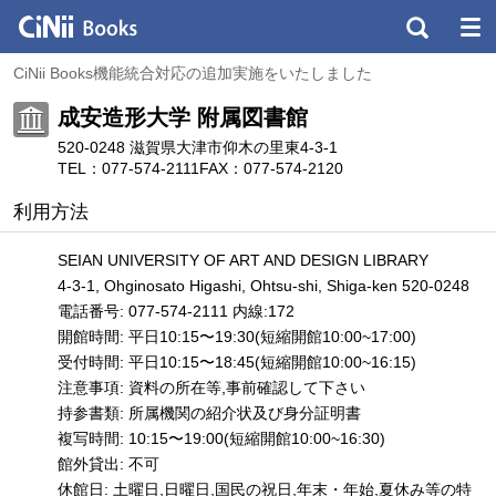
CiNii Books機能統合対応の追加実施をいたしました
成安造形大学 附属図書館
520-0248 滋賀県大津市仰木の里東4-3-1
TEL：077-574-2111
FAX：077-574-2120
利用方法
SEIAN UNIVERSITY OF ART AND DESIGN LIBRARY
4-3-1, Ohginosato Higashi, Ohtsu-shi, Shiga-ken 520-0248
電話番号: 077-574-2111 内線:172
開館時間: 平日10:15〜19:30(短縮開館10:00~17:00)
受付時間: 平日10:15〜18:45(短縮開館10:00~16:15)
注意事項: 資料の所在等,事前確認して下さい
持参書類: 所属機関の紹介状及び身分証明書
複写時間: 10:15〜19:00(短縮開館10:00~16:30)
館外貸出: 不可
休館日: 土曜日,日曜日,国民の祝日,年末・年始,夏休み等の特