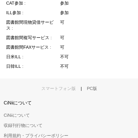
CAT参加
参加
ILL参加
参加
図書館間現物貸借サービ
可
ス
図書館間複写サービス
可
図書館間FAXサービス
可
日米ILL
不可
日韓ILL
不可
スマートフォン版
|
PC版
CiNiiについて
CiNiiについて
収録刊行物について
利用規約・プライバシーポリシー