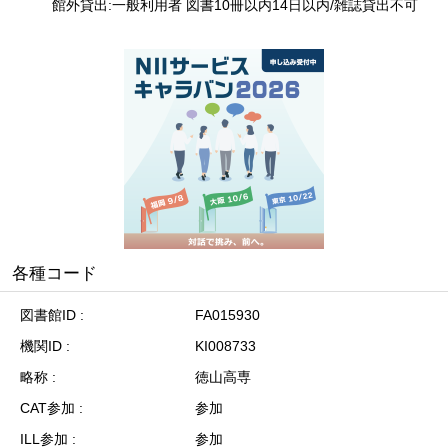
館外貸出:一般利用者 図書10冊以内14日以内/雑誌貸出不可
各種コード
図書館ID
FA015930
機関ID
KI008733
略称
徳山高専
CAT参加
参加
ILL参加
参加