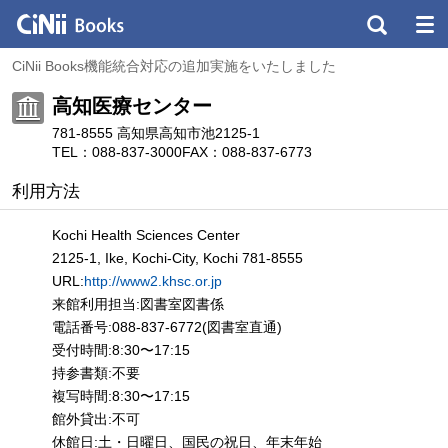
CiNii Books機能統合対応の追加実施をいたしました
高知医療センター
781-8555 高知県高知市池2125-1
TEL：088-837-3000
FAX：088-837-6773
利用方法
Kochi Health Sciences Center
2125-1, Ike, Kochi-City, Kochi 781-8555
URL:
http://www2.khsc.or.jp
来館利用担当:図書室図書係
電話番号:088-837-6772(図書室直通)
受付時間:8:30〜17:15
持参書類:不要
複写時間:8:30〜17:15
館外貸出:不可
休館日:土・日曜日、国民の祝日、年末年始